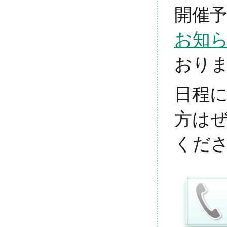
開催
お知
おり
日程
方は
くだ