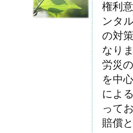
権利
ンタ
の対
なりま
労災
を中
によ
って
賠償