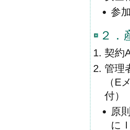
参
２．
契約
管理
（E
付）
原
に