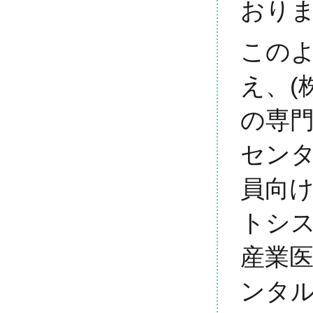
おり
この
え、(
の専
セン
員向
トシ
産業
ンタ