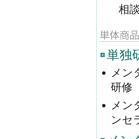
相
単独
メン
研修
メン
ンセ